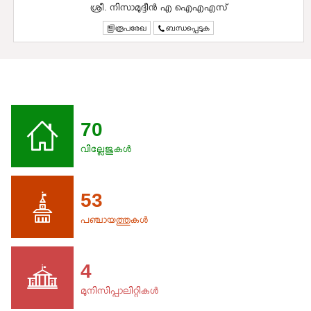
ശ്രീ. നിസാമുദ്ദീൻ എ ഐഎഎസ്
രൂപരേഖ
ബന്ധപ്പെടുക
70
വില്ലേജുകൾ
53
പഞ്ചായത്തുകൾ
4
മുനിസിപ്പാലിറ്റികൾ