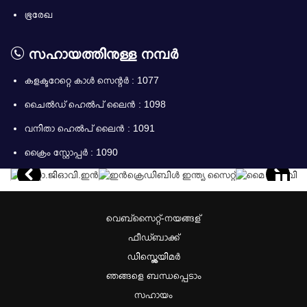
ഭൂരേഖ
സഹായത്തിനുള്ള നമ്പർ
കളക്ടറേറ്റെ കാൾ സെന്റർ : 1077
ചൈൽഡ് ഹെൽപ് ലൈൻ : 1098
വനിതാ ഹെൽപ് ലൈൻ : 1091
ക്രൈം സ്റ്റോപ്പർ : 1090
വെബ്സൈറ്റ്-നയങ്ങള്
ഫീഡ്ബാക്ക്
ഡിസ്ക്ലെയിമർ
ഞങ്ങളെ ബന്ധപ്പെടാം
സഹായം