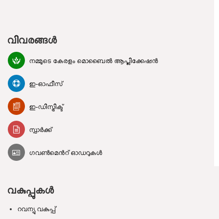
വിവരങ്ങൾ
നമ്മുടെ കേരളം മൊബൈൽ ആപ്ലിക്കേഷൻ
ഇ-ഓഫീസ്
ഇ-ഡിസ്ട്രിക്ട്
സ്പാർക്ക്
ഗവൺമെൻറ് ഓഡറുകൾ
വകുപ്പുകൾ
റവന്യു വകുപ്പ്