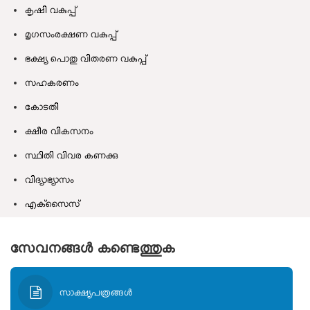
കൃഷി വകുപ്പ്
മൃഗസംരക്ഷണ വകുപ്പ്
ഭക്ഷ്യ പൊതു വിതരണ വകുപ്പ്
സഹകരണം
കോടതി
ക്ഷീര വികസനം
സ്ഥിതി വിവര കണക്കു
വിദ്യാഭ്യാസം
എക്‌സൈസ്
സേവനങ്ങള്‍ കണ്ടെത്തുക
സാക്ഷ്യപത്രങ്ങള്‍