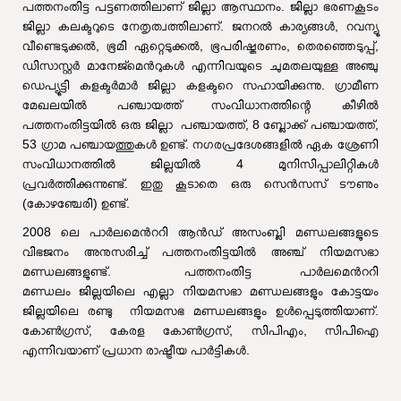
പത്തനംതിട്ട പട്ടണത്തിലാണ് ജില്ലാ ആസ്ഥാനം. ജില്ലാ ഭരണകൂടം
ജില്ലാ കലക്ടറുടെ നേതൃത്വത്തിലാണ്. ജനറൽ കാര്യങ്ങൾ, റവന്യൂ
വീണ്ടെടുക്കൽ, ഭൂമി ഏറ്റെടുക്കൽ, ഭൂപരിഷ്കരണം, തെരഞ്ഞെടുപ്പ്,
ഡിസാസ്റ്റർ മാനേജ്മെൻറുകൾ എന്നിവയുടെ ചുമതലയുള്ള അഞ്ചു
ഡെപ്യൂട്ടി കളക്ടർമാർ ജില്ലാ കളക്ടറെ സഹായിക്കുന്നു. ഗ്രാമീണ
മേഖലയിൽ പഞ്ചായത്ത് സംവിധാനത്തിന്റെ കീഴിൽ
പത്തനംതിട്ടയിൽ ഒരു ജില്ലാ പഞ്ചായത്ത്, 8 ബ്ലോക്ക് പഞ്ചായത്ത്,
53 ഗ്രാമ പഞ്ചായത്തുകൾ ഉണ്ട്. നഗരപ്രദേശങ്ങളിൽ ഏക ശ്രേണി
സംവിധാനത്തിൽ ജില്ലയിൽ 4 മുനിസിപ്പാലിറ്റികൾ
പ്രവർത്തിക്കുന്നുണ്ട്. ഇതു കൂടാതെ ഒരു സെൻസസ് ടൗണും
(കോഴഞ്ചേരി) ഉണ്ട്.
2008 ലെ പാർലമെൻററി ആൻഡ് അസംബ്ലി മണ്ഡലങ്ങളുടെ
വിഭജനം അനുസരിച്ച് പത്തനംതിട്ടയിൽ അഞ്ച് നിയമസഭാ
മണ്ഡലങ്ങളുണ്ട്. പത്തനംതിട്ട പാർലമെൻററി
മണ്ഡലം ജില്ലയിലെ എല്ലാ നിയമസഭാ മണ്ഡലങ്ങളും കോട്ടയം
ജില്ലയിലെ രണ്ടു നിയമസഭ മണ്ഡലങ്ങളും ഉൾപ്പെടുത്തിയാണ്.
കോൺഗ്രസ്, കേരള കോൺഗ്രസ്, സിപിഎം, സിപിഐ
എന്നിവയാണ് പ്രധാന രാഷ്ട്രീയ പാർട്ടികൾ.