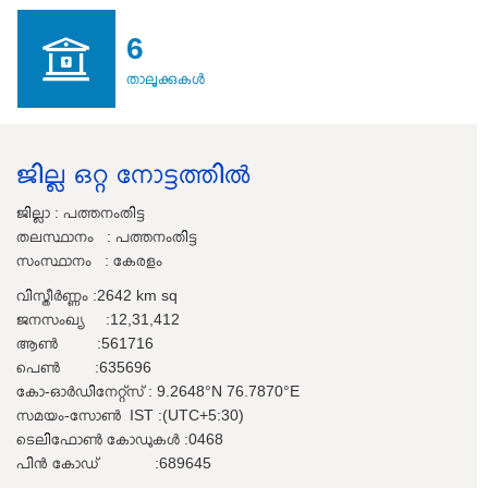
6
താലൂക്കുകൾ
ജില്ല ഒറ്റ നോട്ടത്തിൽ
ജില്ലാ : പത്തനംതിട്ട
തലസ്ഥാനം : പത്തനംതിട്ട
സംസ്ഥാനം : കേരളം
വിസ്തീർണ്ണം :2642 km sq
ജനസംഖ്യ :12,31,412
ആൺ :561716
പെൺ :635696
കോ-ഓർഡിനേറ്റ്സ് : 9.2648°N 76.7870°E
സമയം-സോൺ IST :(UTC+5:30)
ടെലിഫോൺ കോഡുകൾ :0468
പിൻ കോഡ് :689645