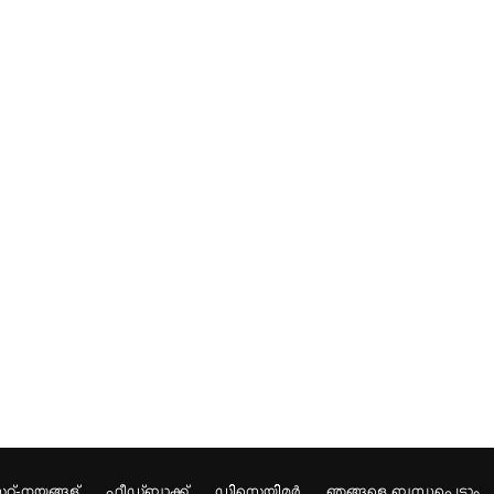
റ്-നയങ്ങള്
ഫീഡ്ബാക്ക്
ഡിസ്ക്ലെയിമർ
ഞങ്ങളെ ബന്ധപ്പെടാം