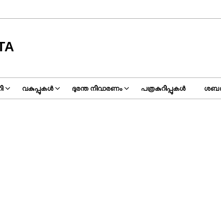
TA
ി
വകുപ്പുകൾ
ദുരന്ത നിവാരണം
പത്രകുറിപ്പുകൾ
ശബര