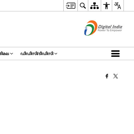
ിമല
ഡിഡിസി/ടിഡിസി