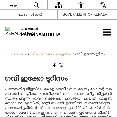
കേരള സർക്കാർ
GOVERNMENT OF KERALA
പത്തനംതിട്ട
PATHANAMTHITTA
ഗവി ഇക്കോ ടൂറിസം
ഹോം പേജ്
വിനോദ സഞ്ചാര കേന്ദ്രങ്ങൾ
ഗവി ഇക്കോ ടൂറിസം
പത്തനംതിട്ട ജില്ലയിലെ കേരള വനവികസന കോർപ്പറേഷന്റെ ഒരു
പരിസ്ഥിതി ടൂറിസം പദ്ധതിയാണ് ഗവി. പത്തനംതിട്ട ജില്ലയിൽ
സ്ഥിതിചെയ്യുന്ന ഗാവി ട്രെക്കിംങ്, വൈൽഡ് ലൈഫ് വാച്ചിങ്,
ഔട്ട്ഡോർ ക്യാമ്പിംഗ്, രാത്രി സഫാരി തുടങ്ങിയവ സന്ദർശിക്കാറുണ്ട്.
പത്തനംതിട്ടയിൽ നിന്ന് ഗവി വരെയുള്ള ദൂരം 109 കി. മീ. 428 മീറ്റർ .
യാത്രാ സമയം 2 മണിക്കൂറും 5 മിനിറ്റും. വണ്ടിപ്പെരിയാറിൽ നിന്ന് 14
കിലോമീറ്റർ തെക്ക് പടിഞ്ഞാറ്, കുമളിയിൽ നിന്ന് തേക്കടിയിൽ