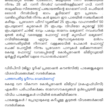
നിന്നും 28 കി. റാന്നി റിസർവ് വനത്തിനുള്ളിലാണ് ഗവി. റാന്നി
താലൂക്കിലെ സീതത്തോട്ട് പഞ്ചായത്തിന്റെ ഭാഗമാണ് ഗവി. പെരിയാർ
ടൈഗർ റിസർവിന്റെ ഭാഗം കൂടിയാണ് ഈ പ്രദേശം .
വണ്ടിപ്പെരിയാറിൽ നിന്നും കാർ മുഖേന ഈ പാതയിൽ സഞ്ചരിക്കാൻ
കഴിയും . പ്രവേശന ഫീസ് വ്യക്തിക്ക് 25 രൂപയും വാഹനത്തിന് 50
രൂപയുമാണ്. ക്യാമറകൾ 25 രൂപയും വീഡിയോ ക്യാമറയ്ക്ക് 100
രൂപയുമാണ് ചാർജ്. രാവും പകലും താമസം ലഭ്യമാണ്. നവംബറിൽ
മുതൽ മാർച്ച് വരെയുള്ള ഫോറസ്റ്റ് ടെന്റ് ക്യാമ്പിംഗ് ലഭ്യമാണ്.
ഗവിയിലേക്കുള്ള ഏറ്റവും ആസ്വാദ്യകരമായ മാർഗം
പത്തനംതിട്ടയിൽ നിന്നാണ്. വള്ളക്കടവിൽ പോകാൻ ഫോറസ്റ്റ്
ചെക്ക് പോസ്റ്റിൽ നിന്നും പ്രവേശന പാസുകൾ ലഭിക്കുന്നതാണ്.
കേരള ഫോറസ്റ്റ് ഡവലപ്പ്മെന്റ് കോർപ്പറേഷൻ ലിമിറ്റഡുമായി
മുൻകൂട്ടി ബുക്കിങ് വളരെ സ്വാഗതാർഹമാണ്.
ഡിടിപിസി (ജില്ലാ ടൂറിഷ് പ്രമോഷൻ കൗൺസിൽ) പാക്കേജുകളുടെ
വിശദവിവരങ്ങൾക്ക്, സന്ദർശിക്കുക
പത്തനംതിട്ട ടൂറിസം വെബ്സൈറ്റ്
കേരള വന വികസന കോർപ്പറേഷൻ ലിമിറ്റഡ് (കെഎഫ്ഡിസി)
ഏകദിന പരിപാടികൾക്കും താമസസൗകര്യങ്ങൾ ഉൾപ്പെടുത്തി ഉള്ള
വിവിധ പാക്കേജുകൾ ഗവിയിൽ ഒരുക്കിയിരിക്കുന്നു .
പാക്കേജുകൾ / പ്രോഗ്രാമുകളെ കുറിച്ചുള്ള കൂടുതൽ വിവരങ്ങൾക്കായി
സന്ദർശിക്കുക