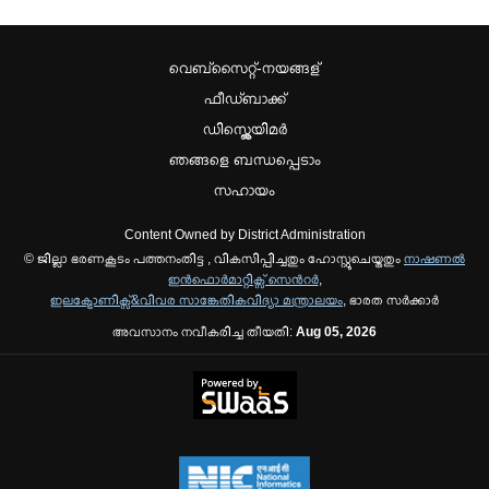
വെബ്സൈറ്റ്-നയങ്ങള്
ഫീഡ്ബാക്ക്
ഡിസ്ക്ലെയിമർ
ഞങ്ങളെ ബന്ധപ്പെടാം
സഹായം
Content Owned by District Administration
© ജില്ലാ ഭരണകൂടം പത്തനംതിട്ട , വികസിപ്പിച്ചതും ഹോസ്റ്റുചെയ്തതും
നാഷണല്‍
ഇന്‍ഫൊര്‍മാറ്റിക്സ് സെന്‍റര്‍
,
ഇലക്ട്രോണിക്സ്&വിവര സാങ്കേതികവിദ്യാ മന്ത്രാലയം
, ഭാരത സര്‍ക്കാര്‍
അവസാനം നവീകരിച്ച തീയതി:
Aug 05, 2026