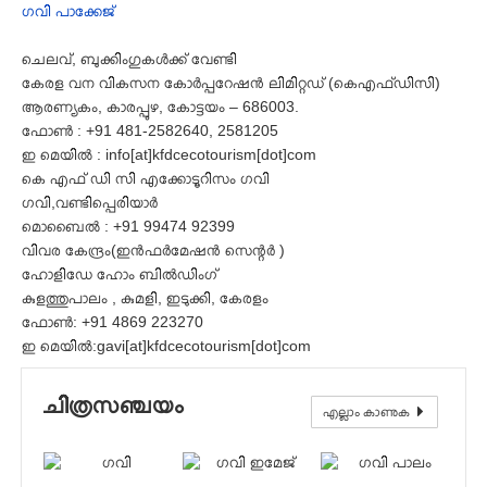
ഗവി പാക്കേജ്
ചെലവ്, ബുക്കിംഗുകൾക്ക് വേണ്ടി
കേരള വന വികസന കോർപ്പറേഷൻ ലിമിറ്റഡ് (കെഎഫ്ഡിസി)
ആരണ്യകം, കാരപ്പുഴ, കോട്ടയം – 686003.
ഫോൺ : +91 481-2582640, 2581205
ഇ മെയിൽ : info[at]kfdcecotourism[dot]com
കെ എഫ് ഡി സി എക്കോടൂറിസം ഗവി
ഗവി,വണ്ടിപ്പെരിയാർ
മൊബൈൽ : +91 99474 92399
വിവര കേന്ദ്രം(ഇൻഫർമേഷൻ സെന്റർ )
ഹോളിഡേ ഹോം ബിൽഡിംഗ്
കുളത്തുപാലം , കുമളി, ഇടുക്കി, കേരളം
ഫോൺ: +91 4869 223270
ഇ മെയിൽ:gavi[at]kfdcecotourism[dot]com
ചിത്രസഞ്ചയം
എല്ലാം കാണുക
ഗവി ഇക്കോ ടൂറിസം