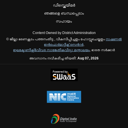
ഡിസ്ക്ലെയിമർ
ഞങ്ങളെ ബന്ധപ്പെടാം
സഹായം
Content Owned by District Administration
© ജില്ലാ ഭരണകൂടം പത്തനംതിട്ട , വികസിപ്പിച്ചതും ഹോസ്റ്റുചെയ്തതും
നാഷണല്‍
ഇന്‍ഫൊര്‍മാറ്റിക്സ് സെന്‍റര്‍
,
ഇലക്ട്രോണിക്സ്&വിവര സാങ്കേതികവിദ്യാ മന്ത്രാലയം
, ഭാരത സര്‍ക്കാര്‍
അവസാനം നവീകരിച്ച തീയതി:
Aug 07, 2026