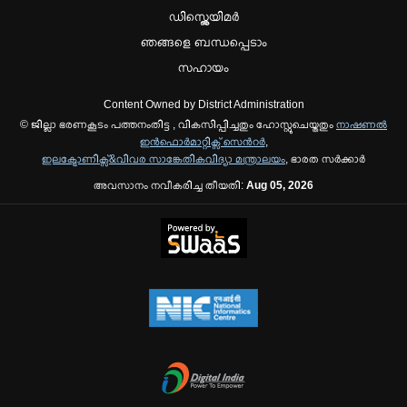
ഡിസ്ക്ലെയിമർ
ഞങ്ങളെ ബന്ധപ്പെടാം
സഹായം
Content Owned by District Administration
© ജില്ലാ ഭരണകൂടം പത്തനംതിട്ട , വികസിപ്പിച്ചതും ഹോസ്റ്റുചെയ്തതും
നാഷണല്‍
ഇന്‍ഫൊര്‍മാറ്റിക്സ് സെന്‍റര്‍
,
ഇലക്ട്രോണിക്സ്&വിവര സാങ്കേതികവിദ്യാ മന്ത്രാലയം
, ഭാരത സര്‍ക്കാര്‍
അവസാനം നവീകരിച്ച തീയതി:
Aug 05, 2026