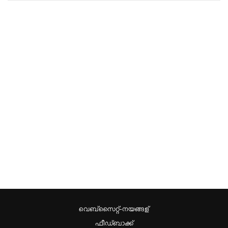
വെബ്സൈറ്റ്-നയങ്ങള്
ഫീഡ്ബാക്ക്