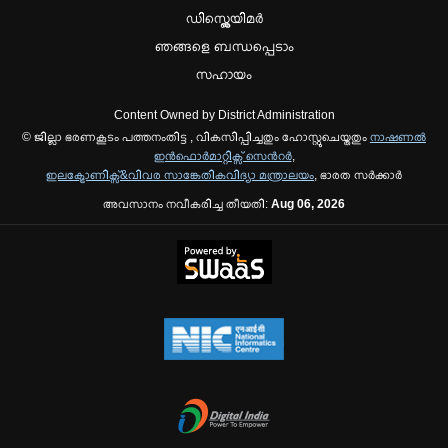
ഡിസ്ക്ലെയിമർ
ഞങ്ങളെ ബന്ധപ്പെടാം
സഹായം
Content Owned by District Administration
© ജില്ലാ ഭരണകൂടം പത്തനംതിട്ട , വികസിപ്പിച്ചതും ഹോസ്റ്റുചെയ്തതും
നാഷണല്‍
ഇന്‍ഫൊര്‍മാറ്റിക്സ് സെന്‍റര്‍
,
ഇലക്ട്രോണിക്സ്&വിവര സാങ്കേതികവിദ്യാ മന്ത്രാലയം
, ഭാരത സര്‍ക്കാര്‍
അവസാനം നവീകരിച്ച തീയതി:
Aug 06, 2026