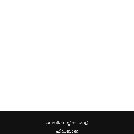
വെബ്സൈറ്റ്-നയങ്ങള്
ഫീഡ്ബാക്ക്