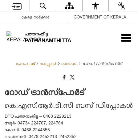
കേരള സർക്കാർ
GOVERNMENT OF KERALA
പത്തനംതിട്ട
PATHANAMTHITTA
റോഡ് ട്രാൻസ്‌പോർട്
ഹോം പേജ്
വകുപ്പുകൾ
ഗതാഗതം
റോഡ് ട്രാൻസ്‌പോർട്
കെ.എസ്.ആർ.ടി.സി ബസ് ഡിപ്പോകൾ
DTO പത്തനംതിട്ട – 0468 2229213
അടൂർ- 04734 224767, 224764
കോന്നി- 0468 2244555
ചെങ്ങന്നൂർ- 0479 2452213, 2452352